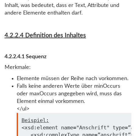
Inhalt, was bedeutet, dass er Text, Attribute und
andere Elemente enthalten darf.
4.2.2.4 Definition des Inhaltes
4.2.2.4.1 Sequenz
Merkmale:
Elemente müssen der Reihe nach vorkommen.
Falls keine anderen Werte über minOccurs
oder maxOccurs angegeben wird, muss das
Element einmal vorkommen.
</ul>
Beispiel:
<xsd:element name=
"Anschrift"
 type=”an
   <xsd:complexType name=”anschrift”>
