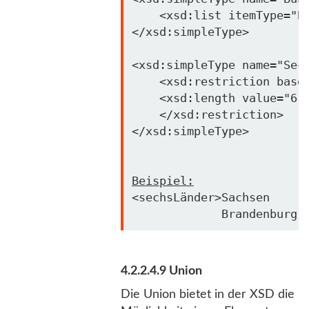
    <xsd:list itemType=
"B
</xsd:simpleType>

<xsd:simpleType name=
"Sec
    <xsd:restriction 
base
    <xsd:length 
value
=
"6"
/
    </xsd:restriction>

</xsd:simpleType>

Beispiel:
<sechsLänder>Sachsen      
4.2.2.4.9 Union
Die Union bietet in der XSD die