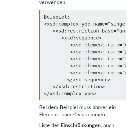
verwenden.
Beispiel:
<xsd:complexType name=”singelA
   <xsd:restriction 
base
="ansc
      <xsd:sequence>

         <xsd:element name=
"w
         <xsd:element name=
"p
         <xsd:element name=
"s
         <xsd:element name=
"n
         <xsd:element name=
"n
        </xsd:sequence>

   </xsd:restriction>

Bei dem Beispiel muss immer ein
Element "name” vorkommen.
Liste der
Einschränkungen
, auch