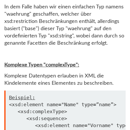
In dem Falle haben wir einen einfachen Typ namens
"waehrung" geschaffen, welcher über
xsd:restriction Beschränkungen enthält, allerdings
basiert ("base") dieser Typ "waehrung" auf den
vordefinierten Typ "xsd:string", wobei dann durch so
genannte Facetten die Beschränkung erfolgt.
Komplexe Typen "complexType":
Komplexe Datentypen erlauben in XML die
Kindelemente eines Elementes zu beschreiben.
Beispiel:
<xsd:element name=
"Name"
 type=”name”>

   <xsd:complexType>

      <xsd:sequence>

         <xsd:element name=
"Vorname"
 type