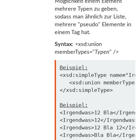
Möglichkeit einem Element
mehrere Typen zu geben,
sodass man ähnlich zur Liste,
mehrere "pseudo" Elemente in
einem Tag hat.
Syntax
: <xsd:union
memberTypes="
Typen
" />
Beispiel:
<xsd:simpleType name=
"Irg
   <xsd:union memberTypes
</xsd:simpleType>

Beispiel:
<Irgendwas>12 Bla</Irgendw
<Irgendwas>12</Irgendwas> 
<Irgendwas>12 Bla 12</Irge