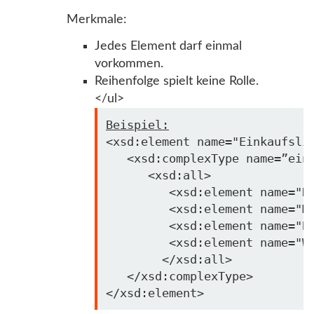
Merkmale:
Jedes Element darf einmal
vorkommen.
Reihenfolge spielt keine Rolle.
</ul>
Beispiel:
<xsd:element name=
"Einkaufsli
   <xsd:complexType name=”eink
      <xsd:all>

         <xsd:element name=
"K
         <xsd:element name=
"M
         <xsd:element name=
"B
         <xsd:element name=
"W
        </xsd:all>

   </xsd:complexType>
