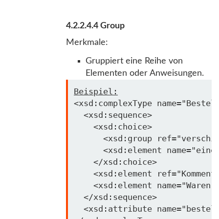
4.2.2.4.4 Group
Merkmale:
Gruppiert eine Reihe von
Elementen oder Anweisungen.
Beispiel:
<xsd:complexType name=
"Bestel
  <xsd:sequence>

    <xsd:choice>

      <xsd:group 
ref
=
"verschi
      <xsd:element name=
"eine
    </xsd:choice>

    <xsd:element 
ref
=
"Komment
    <xsd:element name=
"Waren"
  </xsd:sequence>

  <xsd:attribute name=
"bestel