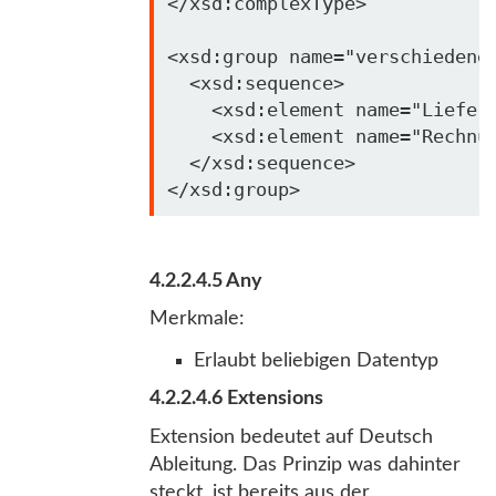
</xsd:complexType>

<xsd:group name=
"verschiedene
  <xsd:sequence>

    <xsd:element name=
"Liefer
    <xsd:element name=
"Rechnu
  </xsd:sequence>

4.2.2.4.5 Any
Merkmale:
Erlaubt beliebigen Datentyp
4.2.2.4.6 Extensions
Extension bedeutet auf Deutsch
Ableitung. Das Prinzip was dahinter
steckt, ist bereits aus der