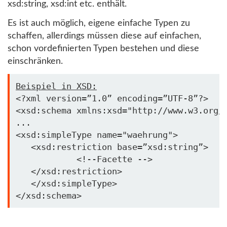
xsd:string, xsd:int etc. enthält.
Es ist auch möglich, eigene einfache Typen zu
schaffen, allerdings müssen diese auf einfachen,
schon vordefinierten Typen bestehen und diese
einschränken.
Beispiel 
in
 XSD:
<?xml version=”1.0” encoding=”UTF-8”?>

<xsd:schema xmlns:xsd=
"http://www.w3.org/
...

<xsd:simpleType name="waehrung">

   <xsd:restriction 
base
=”xsd:
string
”>

            <!--Facette -->

   </xsd:restriction>

   </xsd:simpleType>
