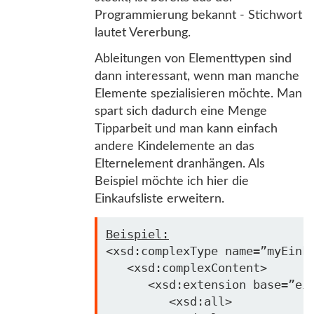
Programmierung bekannt - Stichwort
lautet Vererbung.
Ableitungen von Elementtypen sind
dann interessant, wenn man manche
Elemente spezialisieren möchte. Man
spart sich dadurch eine Menge
Tipparbeit und man kann einfach
andere Kindelemente an das
Elternelement dranhängen. Als
Beispiel möchte ich hier die
Einkaufsliste erweitern.
Beispiel:
<xsd:complexType name=”myEinka
   <xsd:complexContent>

      <xsd:extension 
base
=”ei
         <xsd:all>
