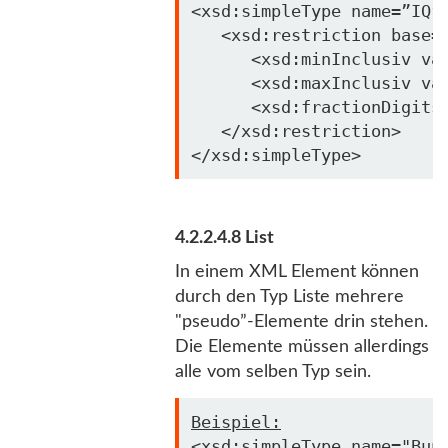
<xsd:simpleType name=”IQ”>
   <xsd:restriction 
base
=
      <xsd:minInclusiv 
va
      <xsd:maxInclusiv 
va
      <xsd:fractionDigits
   </xsd:restriction>

4.2.2.4.8 List
In einem XML Element können
durch den Typ Liste mehrere
"pseudo”-Elemente drin stehen.
Die Elemente müssen allerdings
alle vom selben Typ sein.
Beispiel:
<xsd:simpleType name=
"Bun