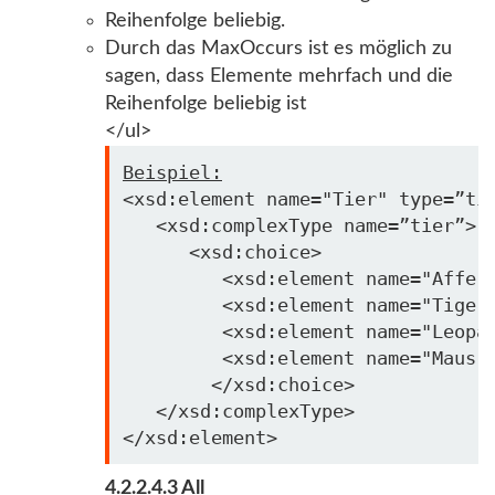
Reihenfolge beliebig.
Durch das MaxOccurs ist es möglich zu
sagen, dass Elemente mehrfach und die
Reihenfolge beliebig ist
</ul>
Beispiel:
<xsd:element name=
"Tier"
 type=”tie
   <xsd:complexType name=”tier”>

      <xsd:choice>

         <xsd:element name=
"Affe"
         <xsd:element name=
"Tiger
         <xsd:element name=
"Leopa
         <xsd:element name=
"Maus"
        </xsd:choice>

   </xsd:complexType>

4.2.2.4.3 All