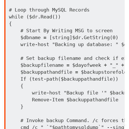
# Loop through MySQL Records

while ($dr.Read())

{

    # Start By Writing MSG to screen

    $dbname = [string]$dr.GetString(0)

    write-host "Backing up database: " $dr
    # Set backup filename and check if exi
    $backupfilename = $dayofweek + "_" + $
    $backuppathandfile = $backupstorefolde
    If (test-path($backuppathandfile)) 

    {

        write-host "Backup file '" $backup
        Remove-Item $backuppathandfile

    }

    # Invoke backup Command. /c forces the
    cmd /c " `"$pathtomysqldump`" --single