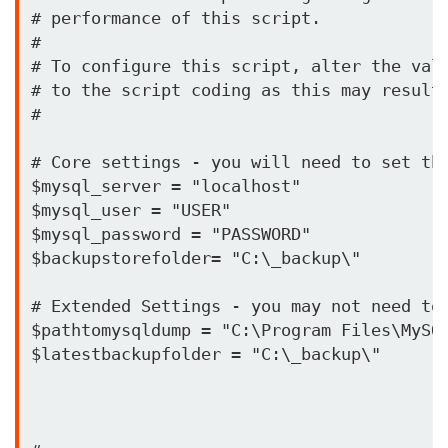
# performance of this script.

#

# To configure this script, alter the valu
# to the script coding as this may result 
#

# Core settings - you will need to set the
$mysql_server = "localhost"

$mysql_user = "USER"

$mysql_password = "PASSWORD"

$backupstorefolder= "C:\_backup\"

# Extended Settings - you may not need to 
$pathtomysqldump = "C:\Program Files\MySQL
$latestbackupfolder = "C:\_backup\"
