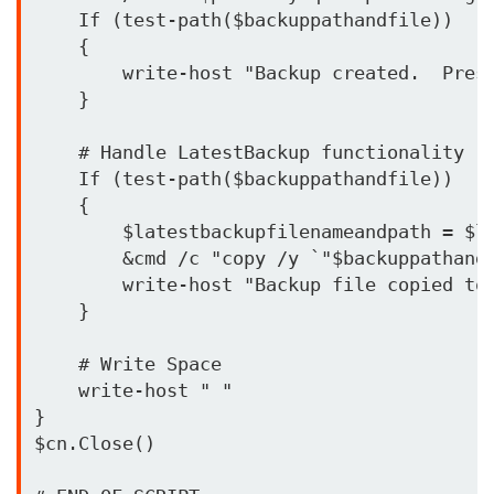
    If (test-path($backuppathandfile)) 

    {

        write-host "Backup created.  Prese
    }

    # Handle LatestBackup functionality

    If (test-path($backuppathandfile)) 

    {

        $latestbackupfilenameandpath = $la
        &cmd /c "copy /y `"$backuppathandf
        write-host "Backup file copied to 
    }

    # Write Space

    write-host " "

}

$cn.Close()
