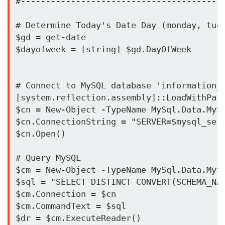
#-----------------------------------------
# Determine Today's Date Day (monday, tues
$gd = get-date

$dayofweek = [string] $gd.DayOfWeek

# Connect to MySQL database 'information_s
[system.reflection.assembly]::LoadWithPart
$cn = New-Object -TypeName MySql.Data.MySq
$cn.ConnectionString = "SERVER=$mysql_serv
$cn.Open()

# Query MySQL 

$cm = New-Object -TypeName MySql.Data.MySq
$sql = "SELECT DISTINCT CONVERT(SCHEMA_NAM
$cm.Connection = $cn

$cm.CommandText = $sql

$dr = $cm.ExecuteReader() 
