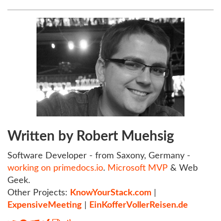
Written by Robert Muehsig
Software Developer - from Saxony, Germany -
working on primedocs.io
.
Microsoft MVP
& Web
Geek.
Other Projects:
KnowYourStack.com
|
ExpensiveMeeting
|
EinKofferVollerReisen.de