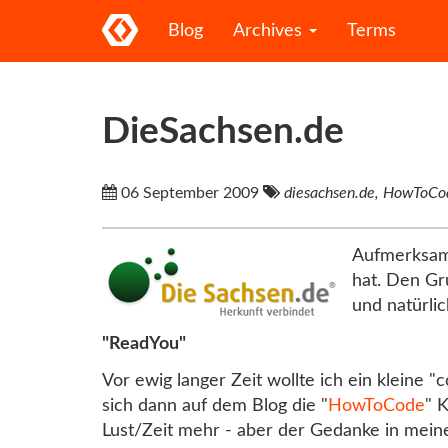
Blog
Archives
Terms
DieSachsen.de
06 September 2009
diesachsen.de, HowToCod
Aufmerksame
hat. Den Gr
und natürli
"ReadYou"
Vor ewig langer Zeit wollte ich ein kleine
sich dann auf dem Blog die "
HowToCode
" 
Lust/Zeit mehr - aber der Gedanke in meine