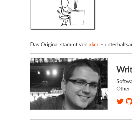
Das Original stammt von
xkcd
- unterhaltsa
Wri
Softwa
Other 