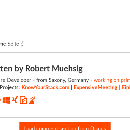
me Seite :)
tten by Robert Muehsig
re Developer - from Saxony, Germany -
working on pri
Projects:
KnowYourStack.com
|
ExpensiveMeeting
|
Ein
Load comment section from Disqus