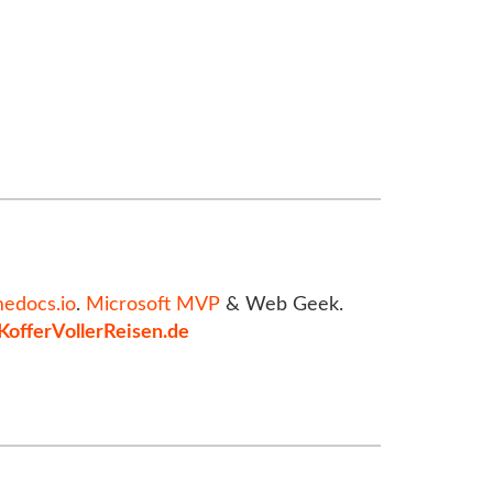
medocs.io
.
Microsoft MVP
& Web Geek.
KofferVollerReisen.de