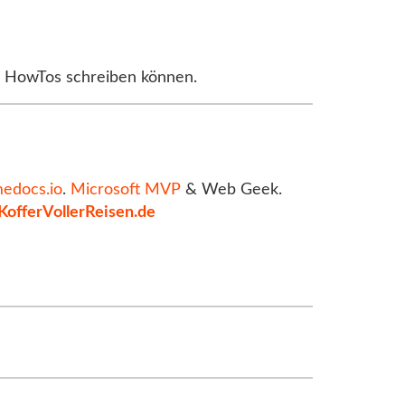
e HowTos schreiben können.
medocs.io
.
Microsoft MVP
& Web Geek.
KofferVollerReisen.de