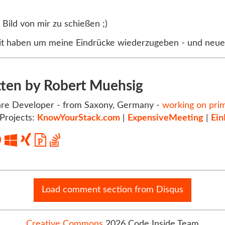
s Bild von mir zu schießen ;)
it haben um meine Eindrücke wiederzugeben - und neu
tten by Robert Muehsig
re Developer - from Saxony, Germany -
working on pri
Projects:
KnowYourStack.com
|
ExpensiveMeeting
|
Ein
Load comment section from Disqus
Creative Commons
2026 Code Inside Team