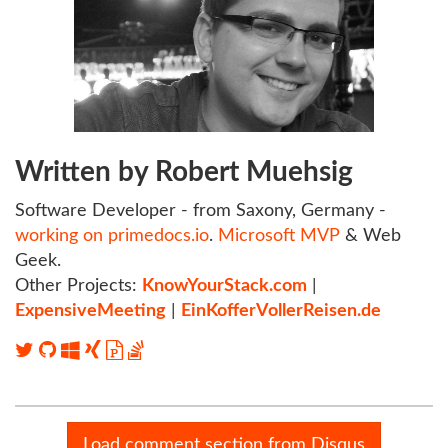
Written by Robert Muehsig
Software Developer - from Saxony, Germany -
working on primedocs.io
.
Microsoft MVP
& Web
Geek.
Other Projects:
KnowYourStack.com
|
ExpensiveMeeting
|
EinKofferVollerReisen.de
Load comment section from Disqus