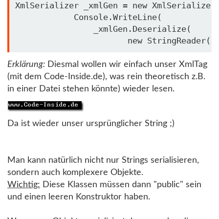
XmlSerializer _xmlGen = 
new
 XmlSerializer
            Console.WriteLine(

                _xmlGen.Deserialize(

new
 StringReader(
"
Erklärung:
Diesmal wollen wir einfach unser XmlTag
(mit dem Code-Inside.de), was rein theoretisch z.B.
in einer Datei stehen könnte) wieder lesen.
Da ist wieder unser ursprünglicher String ;)
Man kann natürlich nicht nur Strings serialisieren,
sondern auch komplexere Objekte.
Wichtig:
Diese Klassen müssen dann "public" sein
und einen leeren Konstruktor haben.