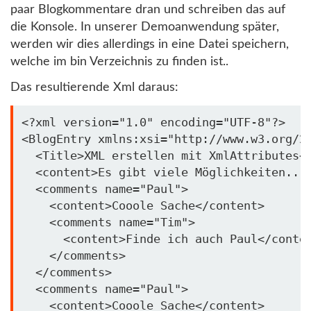
paar Blogkommentare dran und schreiben das auf
die Konsole. In unserer Demoanwendung später,
werden wir dies allerdings in eine Datei speichern,
welche im bin Verzeichnis zu finden ist..
Das resultierende Xml daraus:
<?xml version=
"1.0"
 encoding=
"UTF-8"
?>

<BlogEntry xmlns:xsi=
"http://www.w3.org/2
  <Title>XML erstellen mit XmlAttributes</
  <content>Es gibt viele Möglichkeiten...<
  <comments name=
"Paul"
>

    <content>Cooole Sache</content>

    <comments name=
"Tim"
>

      <content>Finde ich auch Paul</conten
    </comments>

  </comments>

  <comments name=
"Paul"
>

    <content>Cooole Sache</content>
