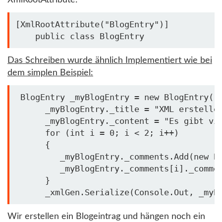
[XmlRootAttribute(
"BlogEntry"
)]

public
class
 BlogEntry
Das Schreiben wurde ähnlich Implementiert wie bei
dem simplen Beispiel:
 BlogEntry _myBlogEntry = 
new
 BlogEntry();
      _myBlogEntry._title = 
"XML erstelle
      _myBlogEntry._content = 
"Es gibt vi
for
 (
int
 i = 0; i < 2; i++)

      {

         _myBlogEntry._comments.Add(
new
 B
         _myBlogEntry._comments[i]._comme
      }      

      _xmlGen.Serialize(Console.Out, _myB
Wir erstellen ein Blogeintrag und hängen noch ein