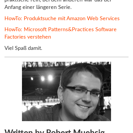
praktische rein, bei dem anderen war das der
Anfang einer längeren Serie.
HowTo: Produktsuche mit Amazon Web Services
HowTo: Microsoft Patterns&Practices Software
Factories verstehen
Viel Spaß damit.
Written by Robert Muehsig